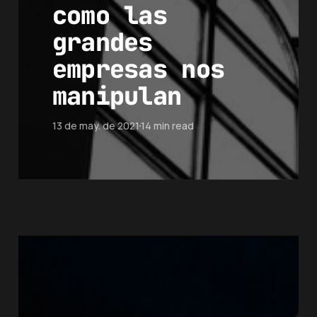
como las
grandes
empresas nos
manipulan
13 de may. de 2021
14 min read