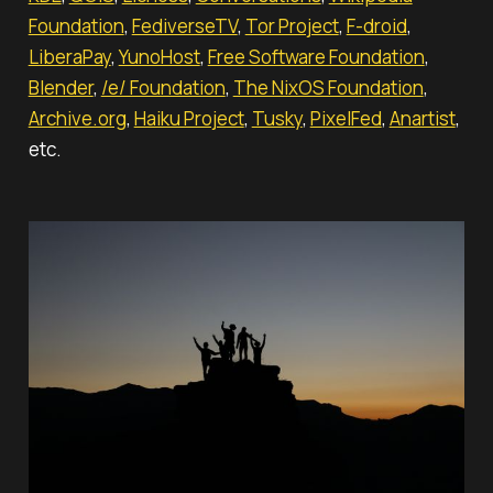
Foundation
,
FediverseTV
,
Tor Project
,
F-droid
,
LiberaPay
,
YunoHost
,
Free Software Foundation
,
Blender
,
/e/ Foundation
,
The NixOS Foundation
,
Archive.org
,
Haiku Project
,
Tusky
,
PixelFed
,
Anartist
,
etc.